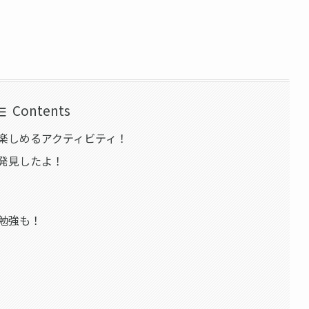
Contents
楽しめるアクティビティ！
発見したよ！
！
勉強も！