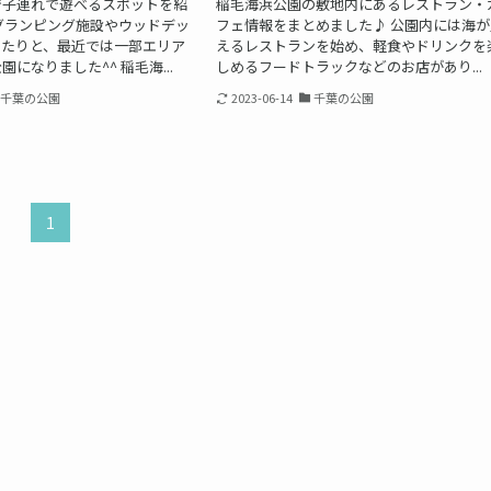
で子連れで遊べるスポットを紹
稲毛海浜公園の敷地内にあるレストラン・
グランピング施設やウッドデッ
フェ情報をまとめました♪ 公園内には海が
したりと、最近では一部エリア
えるレストランを始め、軽食やドリンクを
になりました^^ 稲毛海...
しめるフードトラックなどのお店があり...
千葉の公園
2023-06-14
千葉の公園
1