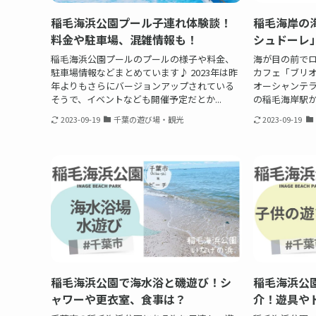
稲毛海浜公園プール子連れ体験談！
稲毛海岸の
料金や駐車場、混雑情報も！
シュドーレ
稲毛海浜公園プールのプールの様子や料金、
海が目の前で
駐車場情報などまとめています♪ 2023年は昨
カフェ「ブリオ
年よりもさらにバージョンアップされている
オーシャンテラ
そうで、イベントなども開催予定だとか...
の稲毛海岸駅か
2023-09-19
千葉の遊び場・観光
2023-09-19
稲毛海浜公園で海水浴と磯遊び！シ
稲毛海浜公
ャワーや更衣室、食事は？
介！遊具や