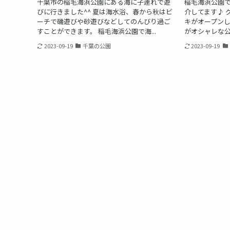
千葉市の稲毛海浜公園にある海に子連れで遊
稲毛海浜公園
びに行きました^^ 夏は海水浴、春から秋はビ
介してます♪ 
ーチで磯遊びや砂遊びなどしてのんびり過ご
キがオープン
すことができます。 稲毛海浜公園で海...
がオシャレな公園
2023-09-19
千葉の公園
2023-09-19