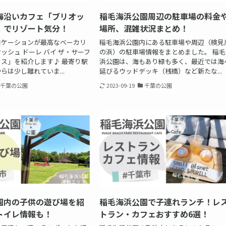
海沿いカフェ「ブリオッ
稲毛海浜公園周辺の駐車場の料金
」でリゾート気分！
場所、混雑状況まとめ！
ロケーションが最高なベーカリ
稲毛海浜公園内にある駐車場や周辺（検見
ッシュ ドーレ バイ ザ・サーフ
の浜）の駐車場情報をまとめました。 稲毛
ス」を紹介します♪ 最寄り駅
浜公園は、海もあり緑も多く、最近では海
らは少し離れていま...
延びるウッドデッキ（桟橋）など新たな...
千葉の公園
2023-09-19
千葉の公園
園内の子供の遊び場を紹
稲毛海浜公園で子連れランチ！レ
トイレ情報も！
トラン・カフェおすすめ6選！